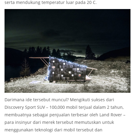
serta mendukung temperatur luar pada 20 C.
Darimana ide tersebut muncul? Mengikuti sukses dari
Discovery Sport SUV – 100,000 mobil terjual dalam 2 tahun,
membuatnya sebagai penjualan terbesar oleh Land Rover –
para insinyur dari merek tersebut memutuskan untuk
menggunakan teknologi dari mobil tersebut dan