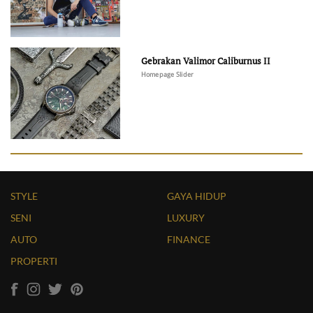
Gebrakan Valimor Caliburnus II
Homepage Slider
STYLE
GAYA HIDUP
SENI
LUXURY
AUTO
FINANCE
PROPERTI