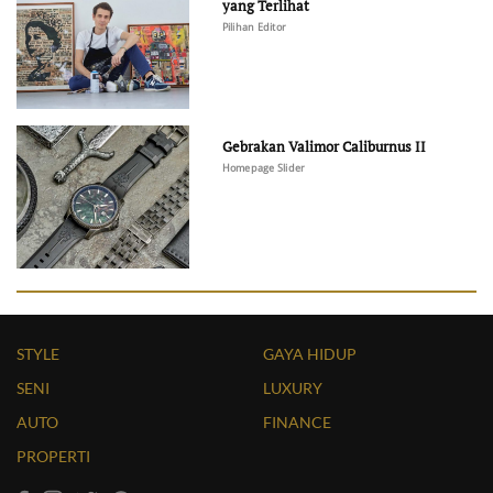
yang Terlihat
Pilihan Editor
Gebrakan Valimor Caliburnus II
Homepage Slider
STYLE
GAYA HIDUP
SENI
LUXURY
AUTO
FINANCE
PROPERTI