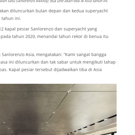
h satu Sanlorenzo 44Alloy; dua unit akan tiba di Asia tahun ini.
a akan diluncurkan bulan depan dan kedua superyacht
 tahun ini.
 12 kapal pesiar Sanlorenzo dan superyacht yang
a pada tahun 2020, menandai tahun rekor di benua itu
n Sanlorenzo Asia, mengatakan: “Kami sangat bangga
biasa ini diluncurkan dan tak sabar untuk mengikuti tahap
epas. Kapal pesiar tersebut dijadwalkan tiba di Asia