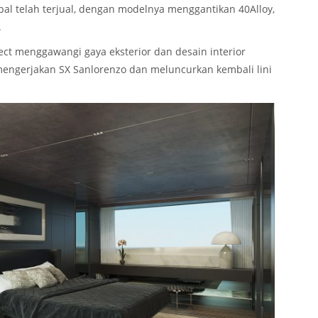
pal telah terjual, dengan modelnya menggantikan 40Alloy,
.
ject menggawangi gaya eksterior dan desain interior
mengerjakan SX Sanlorenzo dan meluncurkan kembali lini