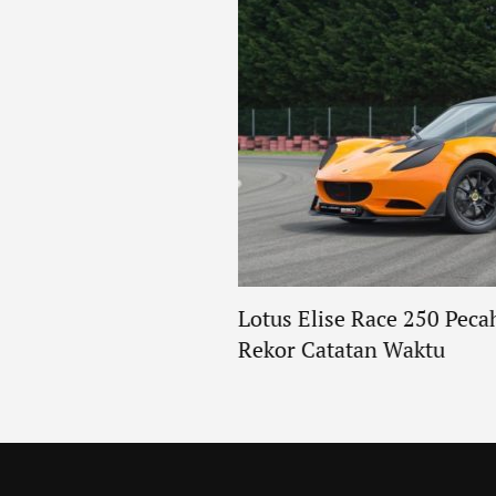
 Noé Racontée Par Van
Lotus Elise Race 250 Pec
els
Rekor Catatan Waktu