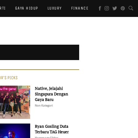
RTI
GAYA HIDUP
LUXURY
FINANCE
OR'S PICKS
Native, Jelajahi
Singapura Dengan
Gaya Baru
Non Kategori
Ryan Gosling Duta
Terbaru TAG Heuer
Homepage Slider