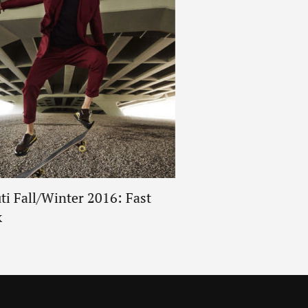
ti Fall/Winter 2016: Fast
L’Arche De Noé Rac
k
Cleef & Arpels