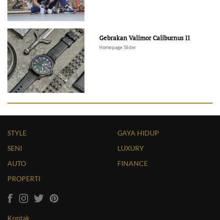
Gebrakan Valimor Caliburnus II
Homepage Slider
STYLE
GAYA HIDUP
SENI
LUXURY
AUTO
FINANCE
PROPERTI
Kontak