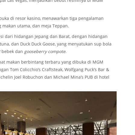
apai Las Vegas, menjadikan debut resminya di MGM
buka di resor kasino, menawarkan tiga pengalaman
ng makan utama, dan meja Teppan.
 dari hidangan Jepang dan Barat, dengan hidangan
d tuna, dan Duck Duck Goose, yang menyatukan sup bola
t
bebek dan
gooseberry compote
.
pat makan berbintang terbaru yang dibuka di MGM
an Tom Colicchio’s Craftsteak, Wolfgang Puck’s Bar &
Michelin Joel Robuchon dan Michael Mina’s PUB di hotel