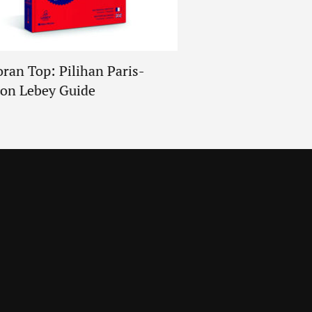
Martin Berasategui
Bintang Michelin, D
oran Top: Pilihan Paris-
on Lebey Guide