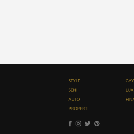
sategui Meraih Tiga
helin, Dua Kali
STYLE
GAY
SENI
LUX
AUTO
FIN
PROPERTI