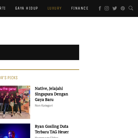
RTI
GAYA HIDUP
LUXURY
FINANCE
OR'S PICKS
Native, Jelajahi
Singapura Dengan
Gaya Baru
Non Kategori
Ryan Gosling Duta
Terbaru TAG Heuer
Homepage Slider