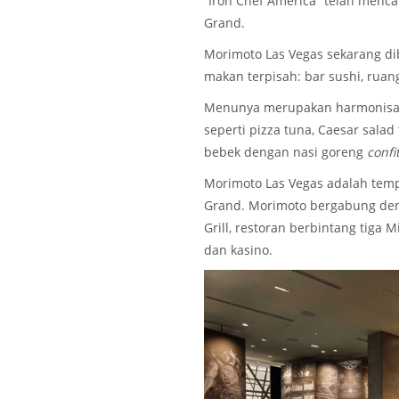
“Iron Chef America” telah menc
Grand.
Morimoto Las Vegas sekarang di
makan terpisah: bar sushi, rua
Menunya merupakan harmonisasi
seperti pizza tuna, Caesar sala
bebek dengan nasi goreng
confi
Morimoto Las Vegas adalah tem
Grand. Morimoto bergabung deng
Grill, restoran berbintang tiga 
dan kasino.