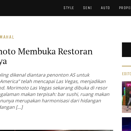
STYLE
SENI
AUTO
PROPE
RMAHAL
moto Membuka Restoran
ya
EDIT
ing dikenal diantara penonton AS untuk
 America” telah mencapai Las Vegas, menjadikan
d. Morimoto Las Vegas sekarang dibuka di resor
ngalaman makan terpisah: bar sushi, ruang makan
nunya merupakan harmonisasi dari hidangan
dangan […]