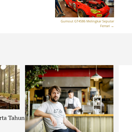
Gumout GT4586 Melingkar Seputar
Ferrari
→
arta Tahun