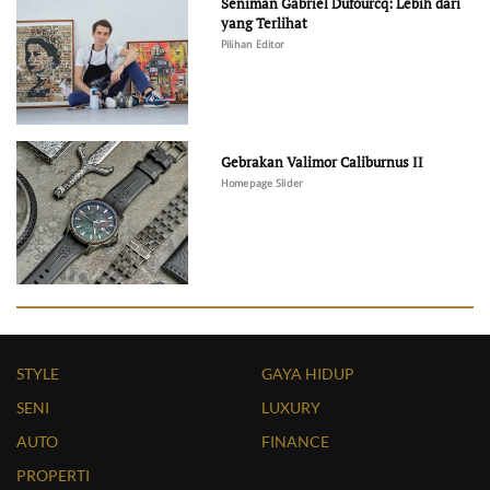
Seniman Gabriel Dufourcq: Lebih dari
yang Terlihat
Pilihan Editor
Gebrakan Valimor Caliburnus II
Homepage Slider
STYLE
GAYA HIDUP
SENI
LUXURY
AUTO
FINANCE
PROPERTI