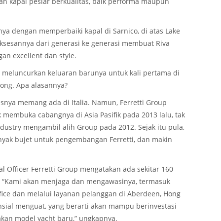
ngan kapal pesiar berkualitas, baik performa maupun
nya dengan memperbaiki kapal di Sarnico, di atas Lake
uksesannya dari generasi ke generasi membuat Riva
an excellent dan style.
meluncurkan keluaran barunya untuk kali pertama di
Kong. Apa alasannya?
tasnya memang ada di Italia. Namun, Ferretti Group
k membuka cabangnya di Asia Pasifik pada 2013 lalu, tak
ustry mengambil alih Group pada 2012. Sejak itu pula,
yak bujet untuk pengembangan Ferretti, dan makin
.
al Officer Ferretti Group mengatakan ada sekitar 160
ia. “Kami akan menjaga dan mengawasinya, termasuk
ffice dan melalui layanan pelanggan di Aberdeen, Hong
ansial menguat, yang berarti akan mampu berinvestasi
kan model yacht baru,” ungkapnya.