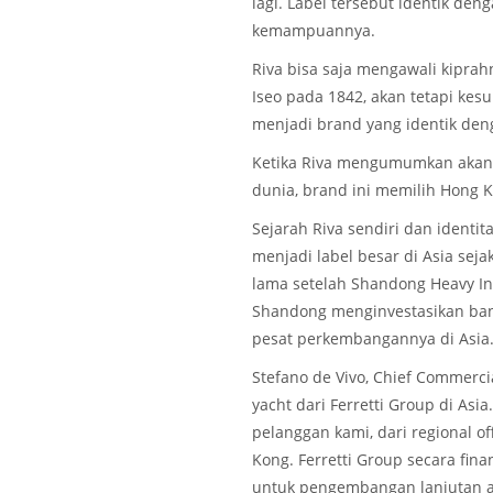
lagi. Label tersebut identik de
kemampuannya.
Riva bisa saja mengawali kiprah
Iseo pada 1842, akan tetapi kes
menjadi brand yang identik deng
Ketika Riva mengumumkan akan 
dunia, brand ini memilih Hong 
Sejarah Riva sendiri dan identi
menjadi label besar di Asia seja
lama setelah Shandong Heavy Ind
Shandong menginvestasikan ban
pesat perkembangannya di Asia
Stefano de Vivo, Chief Commerci
yacht dari Ferretti Group di As
pelanggan kami, dari regional o
Kong. Ferretti Group secara fin
untuk pengembangan lanjutan a