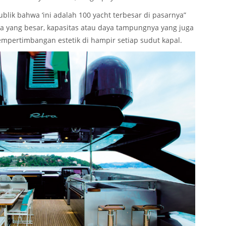
blik bahwa ‘ini adalah 100 yacht terbesar di pasarnya”
a yang besar, kapasitas atau daya tampungnya yang juga
empertimbangan estetik di hampir setiap sudut kapal.