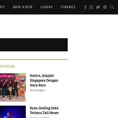
RTI
GAYA HIDUP
LUXURY
FINANCE
OR'S PICKS
Native, Jelajahi
Singapura Dengan
Gaya Baru
Non Kategori
Ryan Gosling Duta
Terbaru TAG Heuer
Homepage Slider