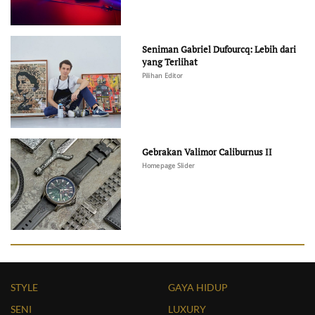
Seniman Gabriel Dufourcq: Lebih dari
yang Terlihat
Pilihan Editor
Gebrakan Valimor Caliburnus II
Homepage Slider
STYLE
GAYA HIDUP
SENI
LUXURY