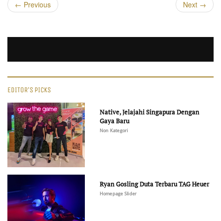
←
Previous
Next
→
EDITOR'S PICKS
Native, Jelajahi Singapura Dengan
Gaya Baru
Non Kategori
Ryan Gosling Duta Terbaru TAG Heuer
Homepage Slider