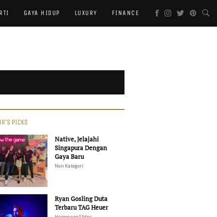
RTI
GAYA HIDUP
LUXURY
FINANCE
OR'S PICKS
Native, Jelajahi
Singapura Dengan
Gaya Baru
Non Kategori
Ryan Gosling Duta
Terbaru TAG Heuer
Homepage Slider