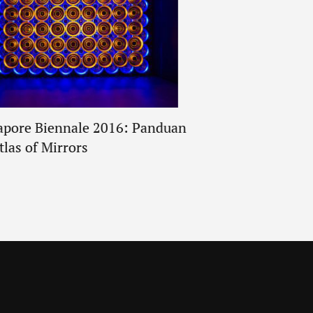
Mengingat Empat P
apore Biennale 2016: Panduan
Di 2017
tlas of Mirrors