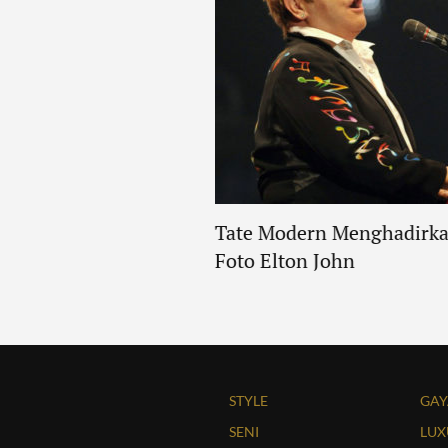
Empat Pergerakan Seni
Tate Modern Menghadirka
Foto Elton John
STYLE
GAY
SENI
LUX