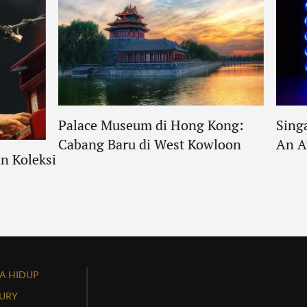
Palace Museum di Hong Kong:
Sing
Cabang Baru di West Kowloon
An A
n Koleksi
A HIDUP
URY