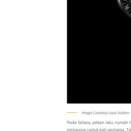
Image Courtesy Louis Vuitton
Pada Selasa, pekan lalu, rumah 
pintarnya untuk kali pertama, T