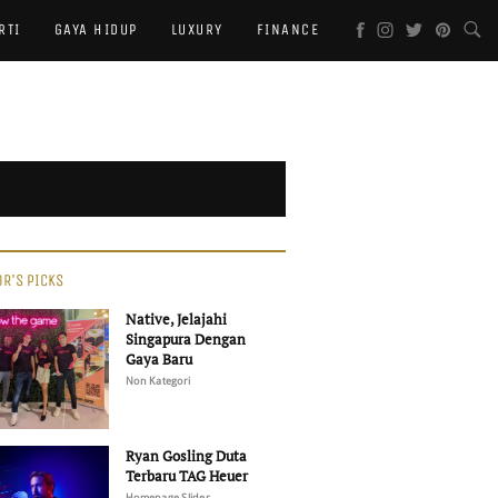
RTI
GAYA HIDUP
LUXURY
FINANCE
OR'S PICKS
Native, Jelajahi
Singapura Dengan
Gaya Baru
Non Kategori
Ryan Gosling Duta
Terbaru TAG Heuer
Homepage Slider