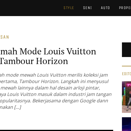
STYLE
SENI
AUTO
PROPE
ASAN
umah Mode Louis Vuitton
r Tambour Horizon
EDIT
mah mode mewah Louis Vuitton merilis koleksi jam
 pertama, Tambour Horizon. Langkah ini menyusul
 mewah lainnya dalam hal desain arloji pintar,
a Louis Vuitton masuk dalam industri jam tangan
popularitasnya. Bekerjasama dengan Google dann
nakan […]