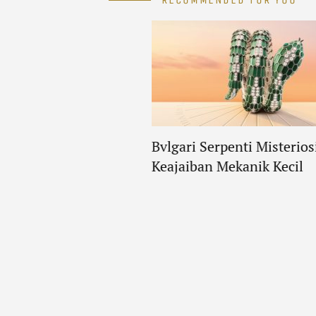
Bvlgari Serpenti Misterios
Keajaiban Mekanik Kecil
mès Email Grand Feu:
r