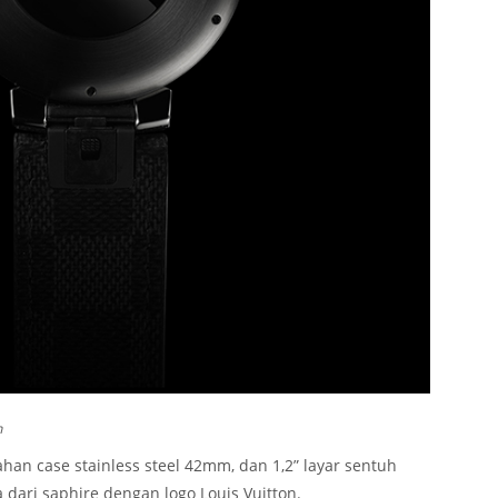
n
n case stainless steel 42mm, dan 1,2” layar sentuh
dari saphire dengan logo Louis Vuitton.