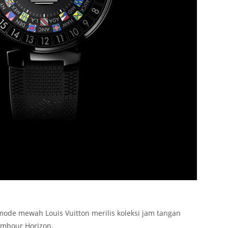
mode mewah Louis Vuitton merilis koleksi jam tangan
ambour Horizon.