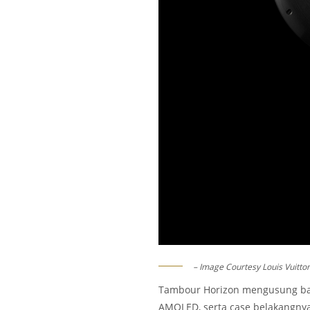
– Image Courtesy Louis Vuitto
Tambour Horizon mengusung baha
AMOLED, serta case belakangnya 