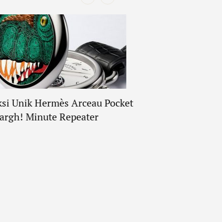
ksi Unik Hermès Arceau Pocket
argh! Minute Repeater
Slim d’Hermès Ema
Daily Beater