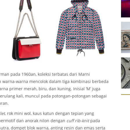
erman pada 1960an, koleksi terbatas dari Marni
n warna-warna mencolok dalam tiga kombinasi berbeda
na primer merah, biru, dan kuning. Inisial ‘M’ juga
rulang kali, muncul pada potongan-potongan sebagai
uran.
llet
, rok mini wol, kaus katun dengan tepian yang
 bermotif dan anorak nilon dengan
cuff rib-knit
pada
 sutra, dompet blok warna, anting resin dan emas serta