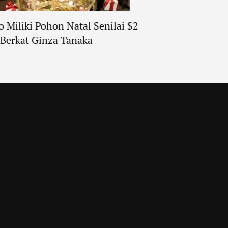
o Miliki Pohon Natal Senilai $2
Film Pendek Burbe
, Berkat Ginza Tanaka
Tribut Bagi Pendiri