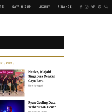
RTI
GAYA HIDUP
LUXURY
FINANCE
OR'S PICKS
Native, Jelajahi
Singapura Dengan
Gaya Baru
Non Kategori
Ryan Gosling Duta
Terbaru TAG Heuer
Homepage Slider