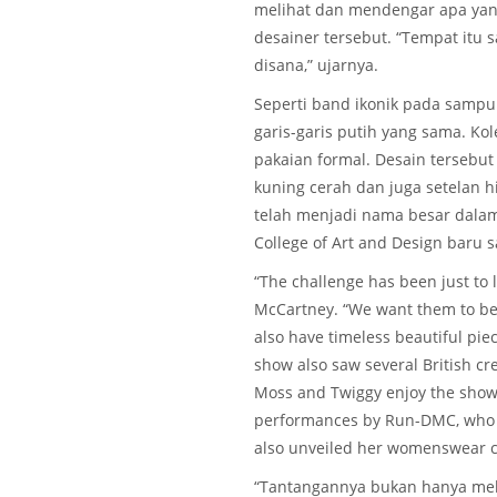
melihat dan mendengar apa yang t
desainer tersebut. “Tempat itu 
disana,” ujarnya.
Seperti band ikonik pada sampu
garis-garis putih yang sama. Ko
pakaian formal. Desain tersebut
kuning cerah dan juga setelan 
telah menjadi nama besar dalam 
College of Art and Design baru 
“The challenge has been just to l
McCartney. “We want them to be 
also have timeless beautiful piec
show also saw several British cr
Moss and Twiggy enjoy the show
performances by Run-DMC, who p
also unveiled her womenswear col
“Tantangannya bukan hanya meli