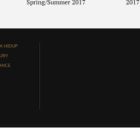
Spring/Summer 2017
2017
A HIDUP
URY
ANCE
ed. Website by
Massive Infinity