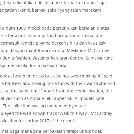
elah diciptakan disini, musik terbaik di dunia,” ujar
sangatlah ikonik, banyak sekali yang telah merekam
l album 1969, model pada pertunjukan berjalan diatas
leksi tersebut menampilkan baik pakaian kasual dan
 termasuk kemeja piyama bergaris biru dan kaus kaki
hitam dengan mantel warna unta. Meskipun McCartney
dunia fashion, desainer keluaran Central Saint Martins
saja memasuki dunia pakaian pria.
ook at how men dress but also not over thinking it,” said
a bit freer and having more fun with their wardrobe and
es at the same time.” Apart from the iconic location, the
eatives such as Anna Friel, rapper M.I.A, models Kate
. The collection was accompanied by music
layed the well-known track “Walk this way”. McCartney
lection for spring 2017 at the event.
hat bagaimana pria berpakaian tetapi untuk tidak