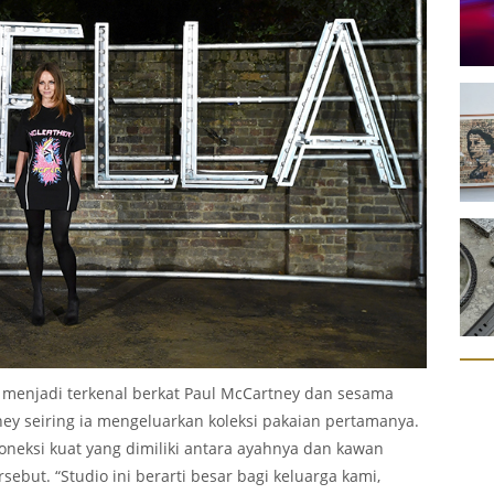
menjadi terkenal berkat Paul McCartney dan sesama
ey seiring ia mengeluarkan koleksi pakaian pertamanya.
oneksi kuat yang dimiliki antara ayahnya dan kawan
sebut. “Studio ini berarti besar bagi keluarga kami,