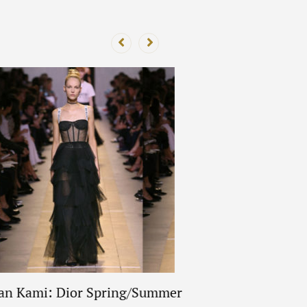
han Kami: Dior Spring/Summer
Robert Pattinson 