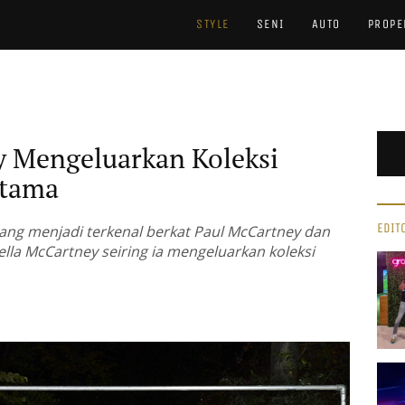
STYLE
SENI
AUTO
PROPE
y Mengeluarkan Koleksi
rtama
EDIT
ng menjadi terkenal berkat Paul McCartney dan
lla McCartney seiring ia mengeluarkan koleksi