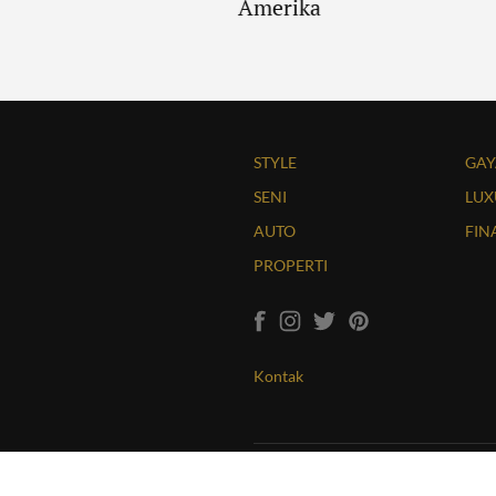
e Spring 2017
Amerika
STYLE
GAY
SENI
LUX
AUTO
FIN
PROPERTI
Kontak
Copyright © 2026 LUXUO. All Rights Reserv