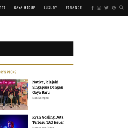
RTI
GAYA HIDUP
LUXURY
FINANCE
OR'S PICKS
Native, Jelajahi
Singapura Dengan
Gaya Baru
Non Kategori
Ryan Gosling Duta
Terbaru TAG Heuer
Homepage Slider