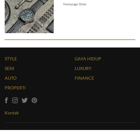
Homepage Slider
STYLE
GAYA HIDUP
SENI
LUXURY
AUTO
FINANCE
PROPERTI
Kontak
Copyright © 2026 LUXUO. All Rights Reserved. Website by
Massive Infinity