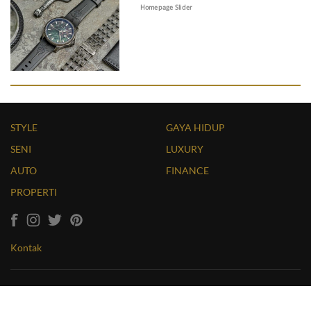
Homepage Slider
STYLE
GAYA HIDUP
SENI
LUXURY
AUTO
FINANCE
PROPERTI
Kontak
Copyright © 2026 LUXUO. All Rights Reserved. Website by
Massive Infinity