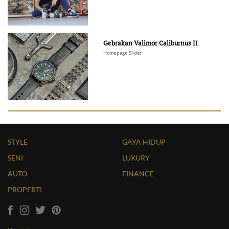
Gebrakan Valimor Caliburnus II
Homepage Slider
STYLE
GAYA HIDUP
SENI
LUXURY
AUTO
FINANCE
PROPERTI