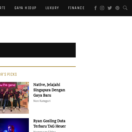
RTI
GAYA HIDUP
LUXURY
FINANCE
OR'S PICKS
Native, Jelajahi
Singapura Dengan
Gaya Baru
Non Kategori
Ryan Gosling Duta
Terbaru TAG Heuer
Homepage Slider