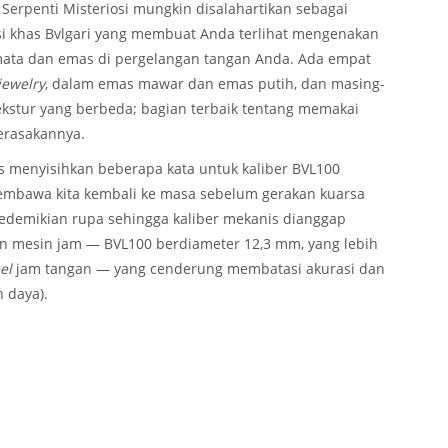
 Serpenti Misteriosi mungkin disalahartikan sebagai
asi khas Bvlgari yang membuat Anda terlihat mengenakan
ermata dan emas di pergelangan tangan Anda. Ada empat
jewelry
, dalam emas mawar dan emas putih, dan masing-
ekstur yang berbeda; bagian terbaik tentang memakai
merasakannya.
 menyisihkan beberapa kata untuk kaliber BVL100
embawa kita kembali ke masa sebelum gerakan kuarsa
edemikian rupa sehingga kaliber mekanis dianggap
n mesin jam — BVL100 berdiameter 12,3 mm, yang lebih
el
jam tangan — yang cenderung membatasi akurasi dan
 daya).