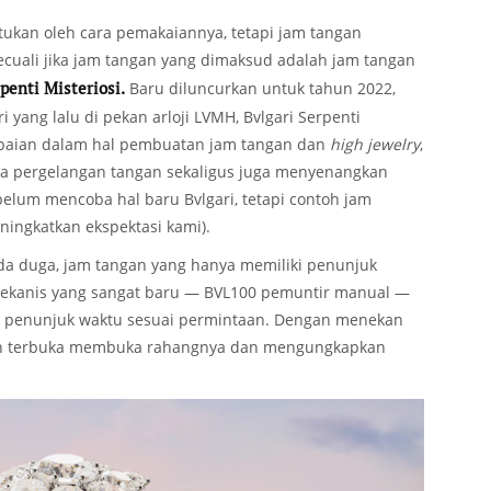
tukan oleh cara pemakaiannya, tetapi jam tangan
kecuali jika jam tangan yang dimaksud adalah jam tangan
penti Misteriosi.
Baru diluncurkan untuk tahun 2022,
yang lalu di pekan arloji LVMH, Bvlgari Serpenti
apaian dalam hal pembuatan jam tangan dan
high jewelry
,
a pergelangan tangan sekaligus juga menyenangkan
 belum mencoba hal baru Bvlgari, tetapi contoh jam
ingkatkan ekspektasi kami).
da duga, jam tangan yang hanya memiliki penunjuk
mekanis yang sangat baru — BVL100 pemuntir manual —
 penunjuk waktu sesuai permintaan. Dengan menekan
akan terbuka membuka rahangnya dan mengungkapkan