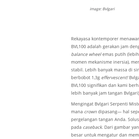
image: Bvlgari
Rekayasa kontemporer menawarka
BVL100 adalah gerakan jam de
balance wheel
emas putih (lebi
momen mekanisme inersia), me
stabil. Lebih banyak massa di sin
berbobot 1,3g
effervescent!
Bvlga
BVL100 signifikan dan kami berh
lebih banyak jam tangan Bvlgari)
Mengingat Bvlgari Serpenti Mist
mana
crown
dipasang— hal sepe
pergelangan tangan Anda. Solus
pada
caseback
. Dari gambar yan
besar untuk mengatur dan mem