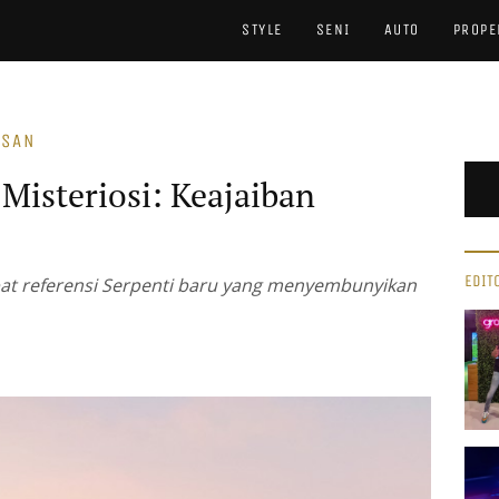
STYLE
SENI
AUTO
PROPE
ASAN
 Misteriosi: Keajaiban
EDIT
t referensi Serpenti baru yang menyembunyikan