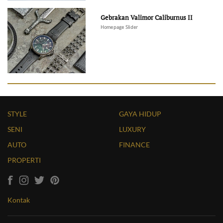
Gebrakan Valimor Caliburnus II
Homepage Slider
STYLE
GAYA HIDUP
SENI
LUXURY
AUTO
FINANCE
PROPERTI
Kontak