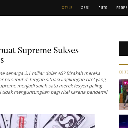
STYLE
SENI
AUTO
PROPE
buat Supreme Sukses
is
EDIT
 seharga 2,1 miliar dolar AS? Bisakah mereka
r tersebut di tengah situasi lingkungan ritel yang
preme menjadi salah satu merek fesyen paling
i tidak menguntungkan bagi ritel karena pandemi?