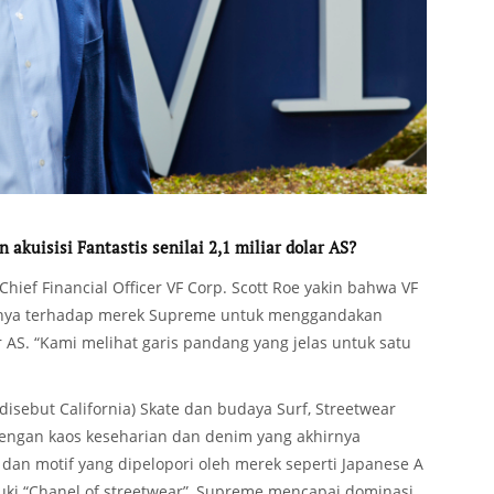
 akuisisi Fantastis senilai 2,1 miliar dolar AS?
Chief Financial Officer VF Corp. Scott Roe yakin bahwa VF
nya terhadap merek Supreme untuk menggandakan
r AS. “Kami melihat garis pandang yang jelas untuk satu
a disebut California) Skate dan budaya Surf, Streetwear
engan kaos keseharian dan denim yang akhirnya
dan motif yang dipelopori oleh merek seperti Japanese A
uki “Chanel of streetwear”, Supreme mencapai dominasi