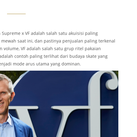
 Supreme x VF adalah salah satu akuisisi paling
g mewah saat ini, dan pastinya penjualan paling terkenal
n volume, VF adalah salah satu grup ritel pakaian
dalah contoh paling terlihat dari budaya skate yang
njadi mode arus utama yang dominan.