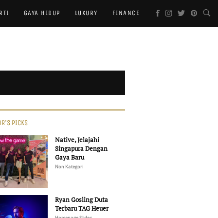
RTI
GAYA HIDUP
LUXURY
FINANCE
OR'S PICKS
Native, Jelajahi
Singapura Dengan
Gaya Baru
Non Kategori
Ryan Gosling Duta
Terbaru TAG Heuer
Homepage Slider